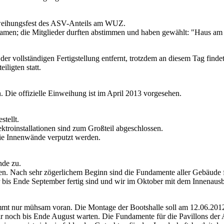
nweihungsfest des ASV-Anteils am WUZ.
en; die Mitglieder durften abstimmen und haben gewählt: "Haus am
r vollständigen Fertigstellung entfernt, trotzdem an diesem Tag findet 
iligten statt.
 Die offizielle Einweihung ist im April 2013 vorgesehen.
stellt.
ektroinstallationen sind zum Großteil abgeschlossen.
ie Innenwände verputzt werden.
nde zu.
n. Nach sehr zögerlichem Beginn sind die Fundamente aller Gebäude f
 bis Ende September fertig sind und wir im Oktober mit dem Innenaus
 nur mühsam voran. Die Montage der Bootshalle soll am 12.06.2012 
r noch bis Ende August warten. Die Fundamente für die Pavillons der