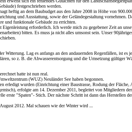
tein erweist sich ein fehlendes Gutachten für den Landschaftsbegleitp
Gebäude) festgeschrieben werden.
 nagt heftig an dem Baubudget aus den Jahre 2008 in Höhe von 900.000
richtung und Ausstattung, sowie der Geländegestaltung vornehmen. Das
e und funktionale Gebäude zu errichten.
ist Eigenleistung erforderlich. Ich werde mich zu gegebener Zeit an un
senarbeiten) bitten. Es muss ja nicht alles umsonst sein. Unser 90jähri
schieben.
der Witterung. Lag es anfangs an den andauernden Regenfällen, ist es jet
klären, so z. B. die Abwasserentsorgung und die Umsetzung gültiger 
rechnet hatte ist nun real.
d Umweltzentrum (WUZ) Neuländer See haben begonnen.
en erledigt wurden (Einrichtung einer Baustrasse, Rodung der Fläche,
emisch), erfolgte am 14. Dezember 2011, begleitet von Mitgliedern der 
lle erste "Spaten"- Stich. Der nächste Schritt ist dann das Herstellen 
m August 2012. Mal schauen wie der Winter wird ...