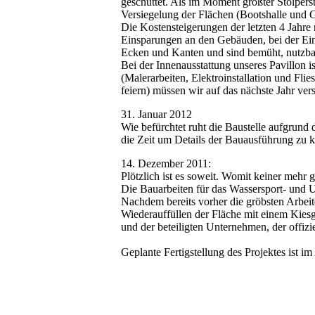
geschüttet. Als im Moment größter Stolpers
Versiegelung der Flächen (Bootshalle und 
Die Kostensteigerungen der letzten 4 Jahre
Einsparungen an den Gebäuden, bei der Ein
Ecken und Kanten und sind bemüht, nutzbar
Bei der Innenausstattung unseres Pavillon 
(Malerarbeiten, Elektroinstallation und Flie
feiern) müssen wir auf das nächste Jahr ver
31. Januar 2012
Wie befürchtet ruht die Baustelle aufgrund 
die Zeit um Details der Bauausführung zu 
14. Dezember 2011:
Plötzlich ist es soweit. Womit keiner mehr ge
Die Bauarbeiten für das Wassersport- un
Nachdem bereits vorher die gröbsten Arbeit
Wiederauffüllen der Fläche mit einem Kiesg
und der beteiligten Unternehmen, der offizie
Geplante Fertigstellung des Projektes ist i