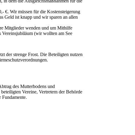
lan, in dem die Ausgleichsmaßnahmen für die
,- €. Wir müssen für die Kostensteigerung
 Geld ist knapp und wir sparen an allen
sere Mitglieder wenden und um Mithilfe
ges Vereinsjubiläum (wir wollten am See
zt der strenge Frost. Die Beteiligten nutzen
Wärmeschutzverordnungen.
 Abtrag des Mutterbodens und
beteiligten Vereine, Vertretern der Behörde
der Fundamente.