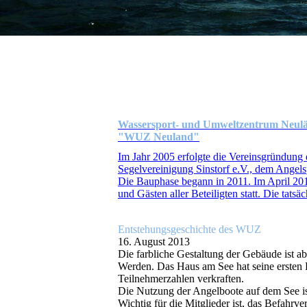
Wassersport- und Umweltzentrum Neulä
"WUZ Neuland"
Im Jahr 2005 erfolgte die Vereinsgründung 
Segelvereinigung Sinstorf e.V., dem Angel
Die Bauphase begann in 2011. Im April 201
und Gästen aller Beteiligten statt. Die tatsä
Entstehungsgeschichte des WUZ
16. August 2013
Die farbliche Gestaltung der Gebäude ist abg
Werden. Das Haus am See hat seine ersten
Teilnehmerzahlen verkraften.
Die Nutzung der Angelboote auf dem See is
Wichtig für die Mitglieder ist, das Befahr