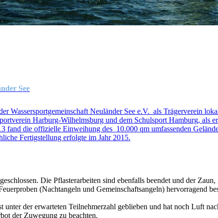
nder See
der Wassersportgemeinschaft Neuländer See e.V. als Trägerverein lokal
sportverein Harburg-Wilhelmsburg und dem Schulsport Hamburg, als ers
3 fand die offizielle Einweihung des 10.000 qm umfassenden Geländes 
chliche Fertigstellung erfolgte im Jahr 2015.
eschlossen. Die Pflasterarbeiten sind ebenfalls beendet und der Zaun, g
 Feuerproben (Nachtangeln und Gemeinschaftsangeln) hervorragend be
t unter der erwarteten Teilnehmerzahl geblieben und hat noch Luft nac
verbot der Zuwegung zu beachten.