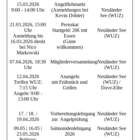
15.03.2026
Angelflohmarkt
9:00 - 14:00 Uhr
(Anmeldungen bei
Neuländer
Kevin Döbler)
See
(WUZ)
21.03.2026, 15:00
Preisskat
Uhr
Startgeld: 20€ mit
Neuländer See
Anmeldung bis
Essen
(WUZ)
16.03.2026 direkt
(Gäste
bei Nico
willkommen)
Markowski
07.04.2026, 18:30
Mitgliederversammlung
Neuländer See
Uhr
(WUZ)
12.04.2026
Anangeln
Neuländer See
Treffen WUZ:
mit Frühstück und
(WUZ) /
7:15 Uhr
Grillen
Dove-Elbe
Angeln: 9:00 -
13:00 Uhr
17. / 18. /
Vorbereitungslehrgang
Neuländer See
19.04.2026
zur Angelprüfung
(WUZ)
09.05 | 16.05 |
Salmonidenlehrgang
Neuländer See
23.05.2026
2026
(WUZ)
Prüfung: