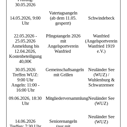
30.05.2026
Vatertagsangeln
14.05.2026, 9:00
(ab dem 11.05.
Schwindebeck
Uhr
gesperrt)
22.05.2026 -
Pfingstangeln 2026
Wanfried
25.05.2026
mit
(Angelsportverein
Anmeldung bis
Angelsportverein
Wanfried 1919
12.04.2026,
Wanfried
e.V.)
Kostenbeteiligung
40,00€
30.05.2026
Gemeinschaftsangeln
Neuländer See
Treffen WUZ:
mit Grillen
(WUZ) /
9:00 Uhr
Wuhlenburg &
Angeln: 11:00 -
Schwarzensee
16:00 Uhr
09.06.2026, 18:30
Mitgliederversammlung
Neuländer See
Uhr
(WUZ)
Neuländer See
14.06.2026
Seniorenangeln
(WUZ)
Treffen: 7:30 Uhr
(nur mit